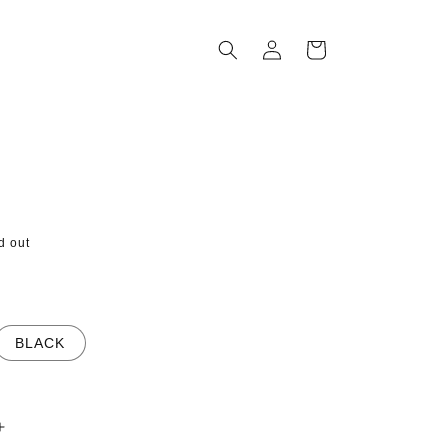
ロ
カ
グ
ー
イ
ト
ン
d out
BLACK
CONE-