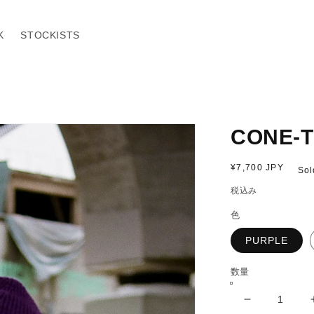
K
STOCKISTS
CONE-T
通
¥7,700 JPY
Sol
常
税込み
価
格
色
PURPLE
数量
CONE-