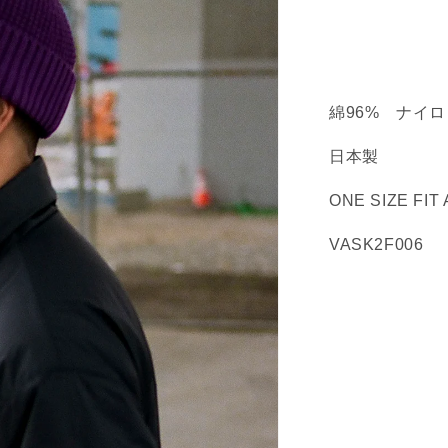
T
の
数
量
を
綿96% ナイ
減
ら
日本製
す
ONE SIZE FIT 
VASK2F006