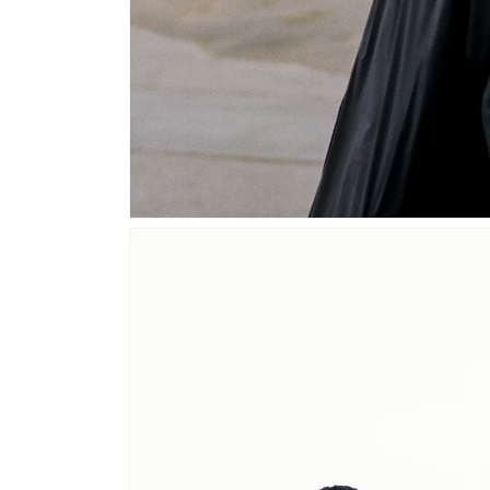
モ
ー
ダ
ル
で
メ
デ
ィ
ア
(1)
を
開
く