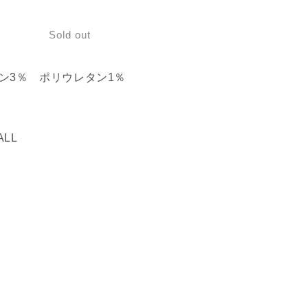
T
の
Sold out
数
量
を
ロン3％ ポリウレタン1％
増
や
す
ALL