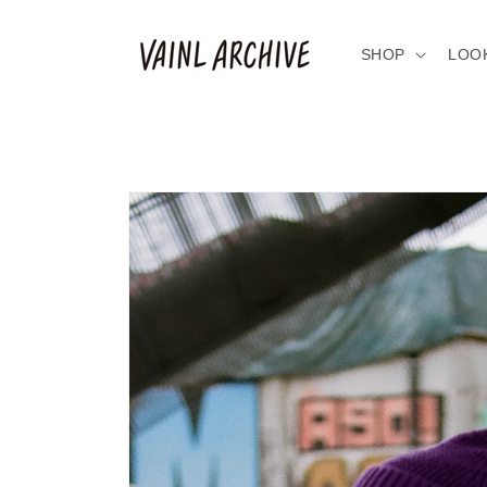
コンテ
ンツに
進む
SHOP
LOO
商品情
報にス
キップ