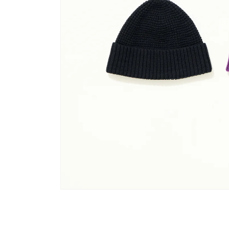
モ
ー
ダ
ル