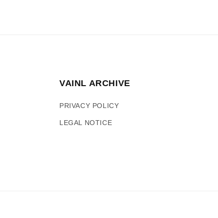
で
メ
デ
ィ
ア
(2)
を
開
く
VAINL ARCHIVE
PRIVACY POLICY
LEGAL NOTICE