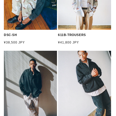
DSC-SH
611B-TROUSERS
通
¥38,500 JPY
通
¥41,800 JPY
常
常
価
価
格
格