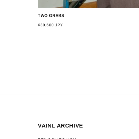
TWO GRABS
通
¥39,600 JPY
常
価
格
VAINL ARCHIVE